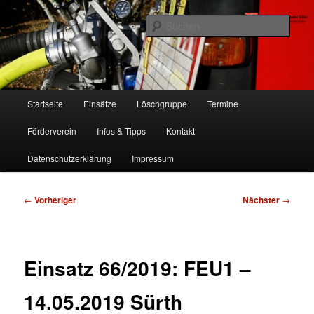
Zum
Freiwillige Feuerwehr Köln, Löschgruppe Rodenkirchen
primären
Such
Inhalt
springen
FF Köln, LG RD
Hauptmenü
Startseite
Einsätze
Löschgruppe
Termine
Förderverein
Infos & Tipps
Kontakt
Datenschutzerklärung
Impressum
Beitragsnavigation
←
Vorheriger
Nächster
→
Einsatz 66/2019: FEU1 –
14.05.2019 Sürth