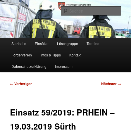
Zum
Freiwillige Feuerwehr Köln, Löschgruppe Rodenkirchen
primären
Such
Inhalt
springen
FF Köln, LG RD
Hauptmenü
Startseite
Einsätze
Löschgruppe
Termine
Förderverein
Infos & Tipps
Kontakt
Datenschutzerklärung
Impressum
Beitragsnavigation
←
Vorheriger
Nächster
→
Einsatz 59/2019: PRHEIN –
19.03.2019 Sürth