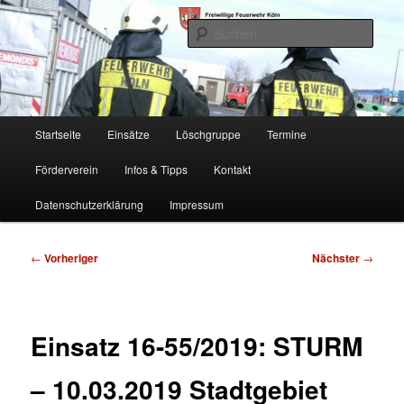
Zum
Freiwillige Feuerwehr Köln, Löschgruppe Rodenkirchen
primären
Such
Inhalt
springen
FF Köln, LG RD
Hauptmenü
Startseite
Einsätze
Löschgruppe
Termine
Förderverein
Infos & Tipps
Kontakt
Datenschutzerklärung
Impressum
Beitragsnavigation
←
Vorheriger
Nächster
→
Einsatz 16-55/2019: STURM
– 10.03.2019 Stadtgebiet