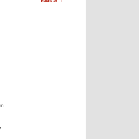
Nächster
→
em
e