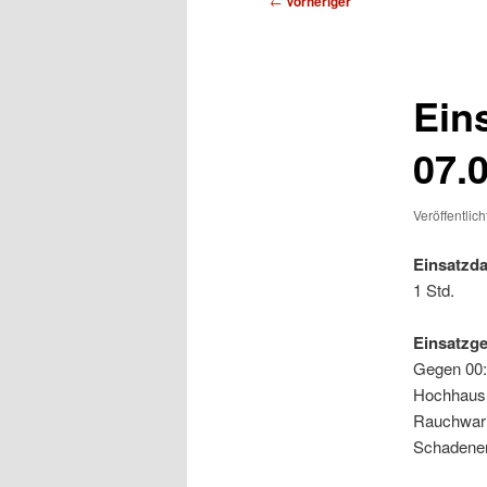
←
Vorheriger
Ein
07.
Veröffentlic
Einsatzda
1 Std.
Einsatzg
Gegen 00:
Hochhaus 
Rauchwarn
Schadener