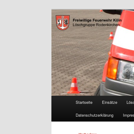
Zum
Freiwillige Feuerwehr Köln, L
primären
Inhalt
FF Köln, LG 
springen
Hauptmenü
Startseite
Einsätze
Lös
Datenschutzerklärung
Impre
Beitragsnavigation