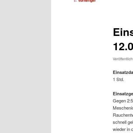
←
Vorheriger
Ein
12.
Veröffentlic
Einsatzda
1 Std.
Einsatzg
Gegen 2:5
Meschenic
Rauchentw
schnell g
wieder in