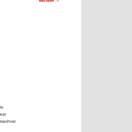
Nächster
→
ie
 war
Bewohner