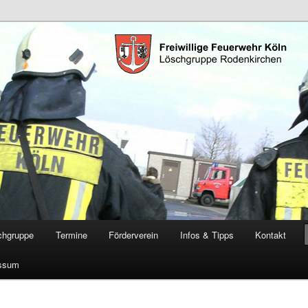
öschgruppe Rodenkirchen
RD
chgruppe
Termine
Förderverein
Infos & Tipps
Kontakt
ssum