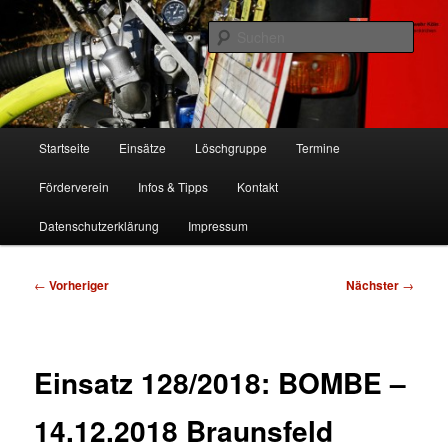
Zum
Freiwillige Feuerwehr Köln, Löschgruppe Rodenkirchen
primären
Such
Inhalt
springen
FF Köln, LG RD
Hauptmenü
Startseite
Einsätze
Löschgruppe
Termine
Förderverein
Infos & Tipps
Kontakt
Datenschutzerklärung
Impressum
Beitragsnavigation
←
Vorheriger
Nächster
→
Einsatz 128/2018: BOMBE –
14.12.2018 Braunsfeld