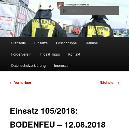
Zum
Freiwillige Feuerwehr Köln, Löschgruppe Rodenkirchen
primären
Such
Inhalt
springen
FF Köln, LG RD
Hauptmenü
Startseite
Einsätze
Löschgruppe
Termine
Förderverein
Infos & Tipps
Kontakt
Datenschutzerklärung
Impressum
Beitragsnavigation
←
Vorheriger
Nächster
→
Einsatz 105/2018:
BODENFEU – 12.08.2018