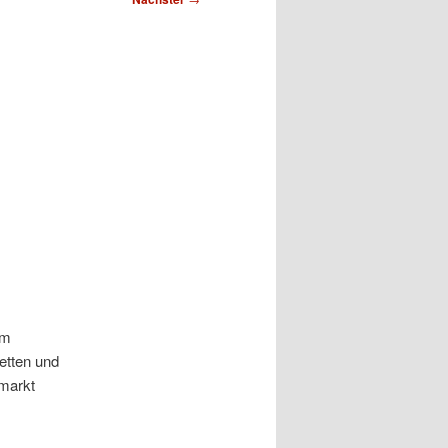
em
etten und
rmarkt