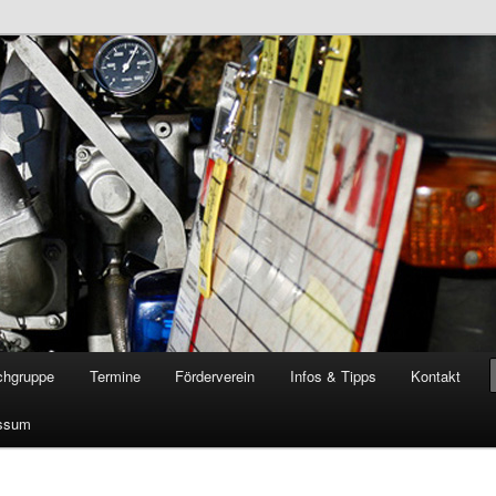
öschgruppe Rodenkirchen
RD
chgruppe
Termine
Förderverein
Infos & Tipps
Kontakt
ssum