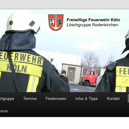
öschgruppe Rodenkirchen
RD
chgruppe
Termine
Förderverein
Infos & Tipps
Kontakt
ssum