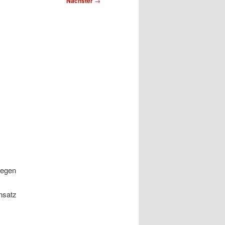
Nächster
→
gegen
nsatz