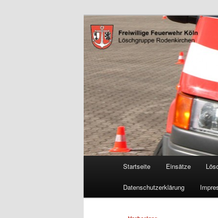
Zum
Freiwillige Feuerwehr Köln, L
primären
Inhalt
FF Köln, LG 
springen
Hauptmenü
Startseite
Einsätze
Lös
Datenschutzerklärung
Impre
Beitragsnavigation