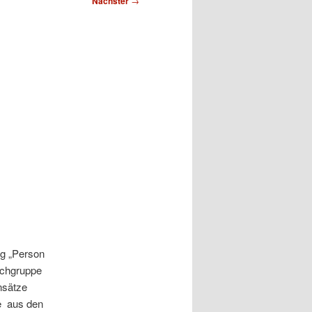
Nächster
→
ng „Person
schgruppe
insätze
e aus den