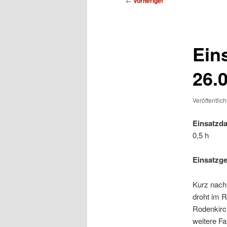
←
Vorheriger
Ein
26.
Veröffentlic
Einsatzda
0,5 h
Einsatzg
Kurz nach
droht im R
Rodenkirch
weitere F