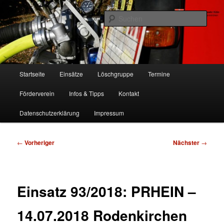
Zum
Freiwillige Feuerwehr Köln, Löschgruppe Rodenkirchen
primären
Such
Inhalt
springen
FF Köln, LG RD
Hauptmenü
Startseite
Einsätze
Löschgruppe
Termine
Förderverein
Infos & Tipps
Kontakt
Datenschutzerklärung
Impressum
Beitragsnavigation
←
Vorheriger
Nächster
→
Einsatz 93/2018: PRHEIN –
14.07.2018 Rodenkirchen