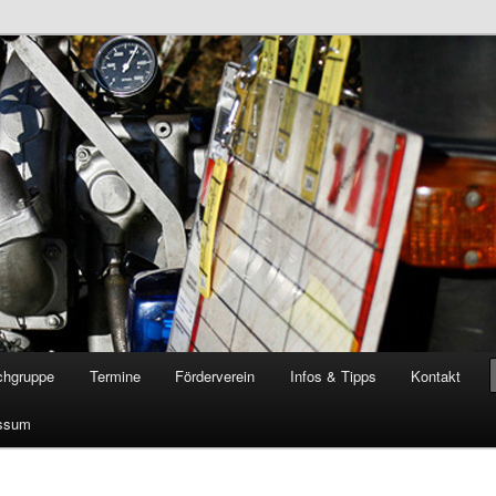
öschgruppe Rodenkirchen
RD
chgruppe
Termine
Förderverein
Infos & Tipps
Kontakt
ssum