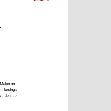
–
 Malen an
 allerdings
werden, so