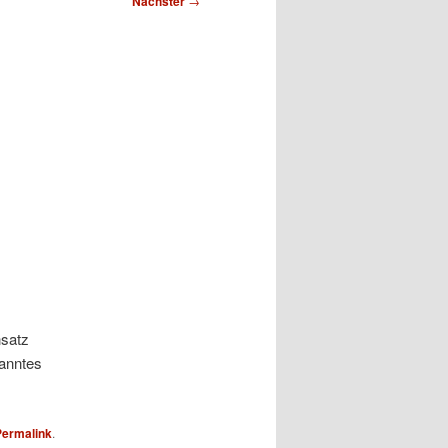
Nächster
→
nsatz
ranntes
Permalink
.