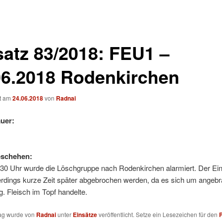
satz 83/2018: FEU1 –
06.2018 Rodenkirchen
ht am
24.06.2018
von
Radnai
uer:
eschehen:
30 Uhr wurde die Löschgruppe nach Rodenkirchen alarmiert. Der Ei
erdings kurze Zeit später abgebrochen werden, da es sich um angeb
. Fleisch im Topf handelte.
rag wurde von
Radnai
unter
Einsätze
veröffentlicht. Setze ein Lesezeichen für den