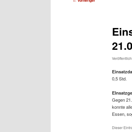
←
Vorheriger
Ein
21.
Veröffentlic
Einsatzda
0,5 Std.
EInsatzg
Gegen 21.
konnte all
Essen, sog
Dieser Eint