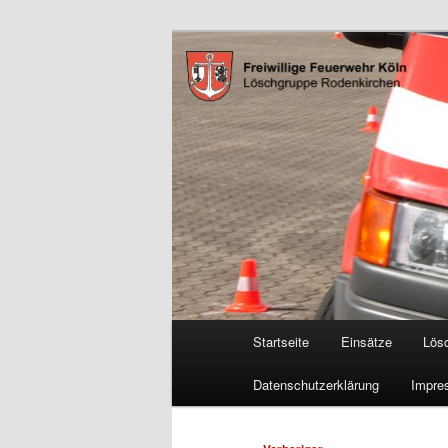
Zum
Freiwillige Feuerwehr Köln, L
primären
Inhalt
FF Köln, LG 
springen
Hauptmenü
Startseite
Einsätze
Lös
Datenschutzerklärung
Impre
Beitragsnavigation