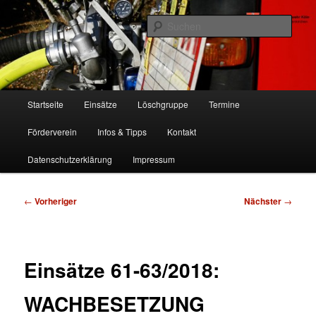
Zum
Freiwillige Feuerwehr Köln, Löschgruppe Rodenkirchen
primären
Such
Inhalt
springen
FF Köln, LG RD
Hauptmenü
Startseite
Einsätze
Löschgruppe
Termine
Förderverein
Infos & Tipps
Kontakt
Datenschutzerklärung
Impressum
Beitragsnavigation
←
Vorheriger
Nächster
→
Einsätze 61-63/2018:
WACHBESETZUNG