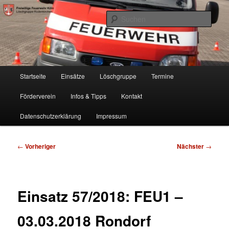
Zum
Freiwillige Feuerwehr Köln, Löschgruppe Rodenkirchen
primären
Such
Inhalt
springen
FF Köln, LG RD
Hauptmenü
Startseite
Einsätze
Löschgruppe
Termine
Förderverein
Infos & Tipps
Kontakt
Datenschutzerklärung
Impressum
Beitragsnavigation
←
Vorheriger
Nächster
→
Einsatz 57/2018: FEU1 –
03.03.2018 Rondorf