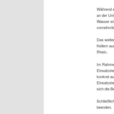
Während ei
an der Uni
Wasser sta
vornehmli
Das weiter
Kellern au
Rhein.
Im Rahmen
Einsatzste
konkret a
Einsatzste
sich die B
Schließlic
beenden.