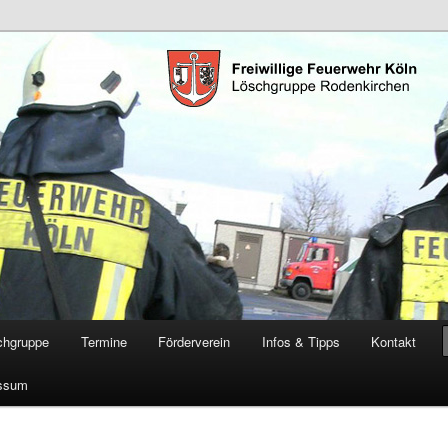
öschgruppe Rodenkirchen
RD
chgruppe
Termine
Förderverein
Infos & Tipps
Kontakt
ssum