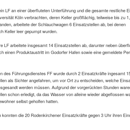
n LF an einer überfluteten Unterführung und die gesamte restliche E
versität Köln verbrachten, deren Keller großflächig, teilweise bis zu 1
nden, arbeitete der Schlauchwagen 6 Einsatzstellen ab, bei denen
ch Keller leer gepumpt wurden.
e LF arbeitete insgesamt 14 Einsatzstellen ab, darunter neben überfl
ch einen Produktaustritt im Godorfer Hafen sowie eine gemeldete Pe
 des Führungsdienstes FF wurde durch 2 Einsatzkräfte ingesamt 15
llen als Sichter angefahren, um vor Ort zu entscheiden, welche Einsa
usgesandt werden müssen. Aufgrund der vorgerückten Stunden waren
llen schon erledigt, da das Wasser von alleine wieder abgeflossen w
ewohner selbst geholfen hatten.
h konnten die 20 Rodenkirchener Einsatzkräfte gegen 3 Uhr ihren Ein