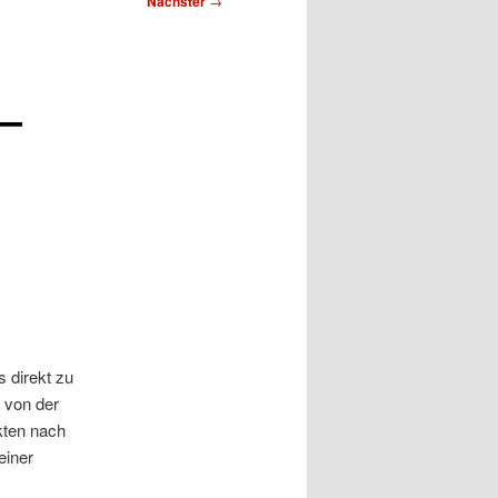
Nächster
→
 –
 direkt zu
 von der
kten nach
einer