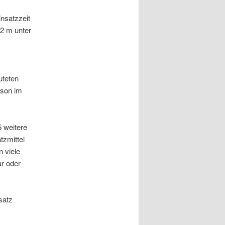
insatzzeit
,2 m unter
uteten
rson im
 weitere
tzmittel
 viele
ar oder
satz