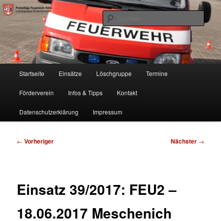
Zum
Freiwillige Feuerwehr Köln, Löschgruppe Rodenkirchen
primären
Such
Inhalt
springen
FF Köln, LG RD
Hauptmenü
Startseite
Einsätze
Löschgruppe
Termine
Förderverein
Infos & Tipps
Kontakt
Datenschutzerklärung
Impressum
Beitragsnavigation
←
Vorheriger
Nächster
→
Einsatz 39/2017: FEU2 –
18.06.2017 Meschenich