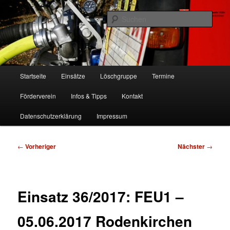
Zum
Freiwillige Feuerwehr Köln, Löschgruppe Rodenkirchen
primären
Such
Inhalt
springen
FF Köln, LG RD
Hauptmenü
Startseite
Einsätze
Löschgruppe
Termine
Förderverein
Infos & Tipps
Kontakt
Datenschutzerklärung
Impressum
Beitragsnavigation
←
Vorheriger
Nächster
→
Einsatz 36/2017: FEU1 –
05.06.2017 Rodenkirchen