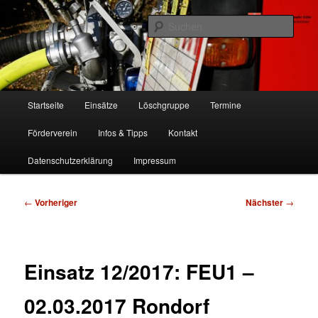
Zum
Freiwillige Feuerwehr Köln, Löschgruppe Rodenkirchen
primären
Such
Inhalt
springen
FF Köln, LG RD
Hauptmenü
Startseite
Einsätze
Löschgruppe
Termine
Förderverein
Infos & Tipps
Kontakt
Datenschutzerklärung
Impressum
Beitragsnavigation
←
Vorheriger
Nächster
→
Einsatz 12/2017: FEU1 –
02.03.2017 Rondorf