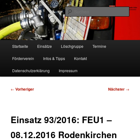
Zum
Freiwillige Feuerwehr Köln, Löschgruppe Rodenkirchen
primären
Such
Inhalt
springen
FF Köln, LG RD
Hauptmenü
Startseite
Einsätze
Löschgruppe
Termine
Förderverein
Infos & Tipps
Kontakt
Datenschutzerklärung
Impressum
Beitragsnavigation
←
Vorheriger
Nächster
→
Einsatz 93/2016: FEU1 –
08.12.2016 Rodenkirchen