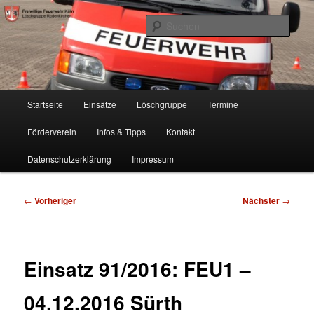
Zum
Freiwillige Feuerwehr Köln, Löschgruppe Rodenkirchen
primären
Such
Inhalt
springen
FF Köln, LG RD
Hauptmenü
Startseite
Einsätze
Löschgruppe
Termine
Förderverein
Infos & Tipps
Kontakt
Datenschutzerklärung
Impressum
Beitragsnavigation
←
Vorheriger
Nächster
→
Einsatz 91/2016: FEU1 –
04.12.2016 Sürth