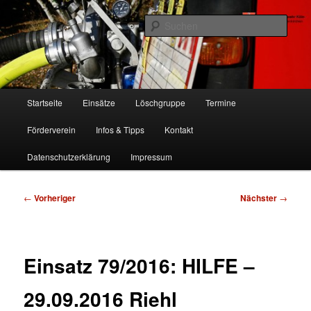
Zum
Freiwillige Feuerwehr Köln, Löschgruppe Rodenkirchen
primären
Such
Inhalt
springen
FF Köln, LG RD
Hauptmenü
Startseite
Einsätze
Löschgruppe
Termine
Förderverein
Infos & Tipps
Kontakt
Datenschutzerklärung
Impressum
Beitragsnavigation
←
Vorheriger
Nächster
→
Einsatz 79/2016: HILFE –
29.09.2016 Riehl