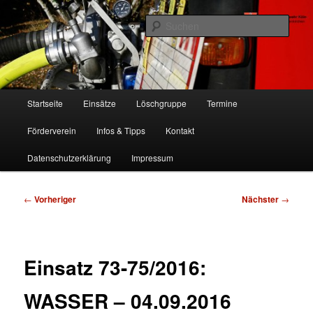
Zum
Freiwillige Feuerwehr Köln, Löschgruppe Rodenkirchen
primären
Such
Inhalt
springen
FF Köln, LG RD
Hauptmenü
Startseite
Einsätze
Löschgruppe
Termine
Förderverein
Infos & Tipps
Kontakt
Datenschutzerklärung
Impressum
Beitragsnavigation
←
Vorheriger
Nächster
→
Einsatz 73-75/2016:
WASSER – 04.09.2016