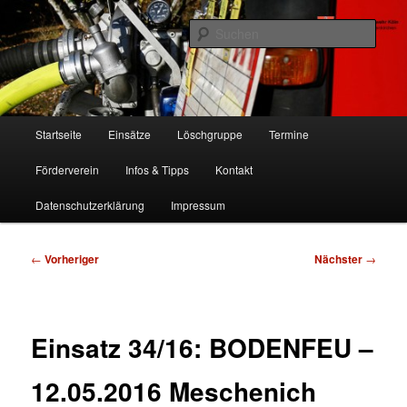
Zum
Freiwillige Feuerwehr Köln, Löschgruppe Rodenkirchen
primären
Such
Inhalt
springen
FF Köln, LG RD
Hauptmenü
Startseite
Einsätze
Löschgruppe
Termine
Förderverein
Infos & Tipps
Kontakt
Datenschutzerklärung
Impressum
Beitragsnavigation
←
Vorheriger
Nächster
→
Einsatz 34/16: BODENFEU –
12.05.2016 Meschenich