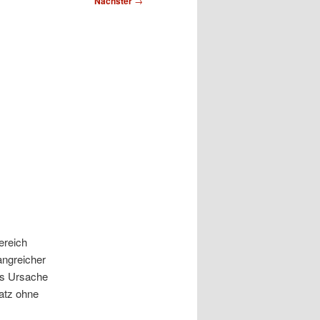
Nächster
→
ereich
angreicher
ls Ursache
atz ohne