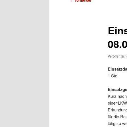
←
Vorheriger
Ein
08.
Veröffentlic
Einsatzda
1 Std.
Einsatzg
Kurz nach
einer LKW
Erkundung
für die R
tätig zu w