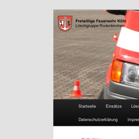
Zum
Freiwillige Feuerwehr Köln, L
primären
Inhalt
FF Köln, LG 
springen
Hauptmenü
Startseite
Einsätze
Lös
Datenschutzerklärung
Impre
Beitragsnavigation