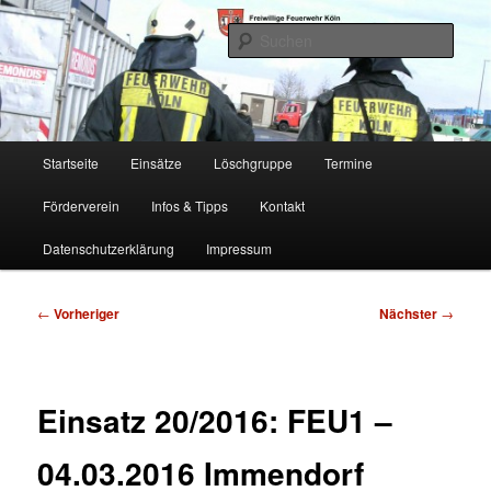
Zum
Freiwillige Feuerwehr Köln, Löschgruppe Rodenkirchen
primären
Such
Inhalt
springen
FF Köln, LG RD
Hauptmenü
Startseite
Einsätze
Löschgruppe
Termine
Förderverein
Infos & Tipps
Kontakt
Datenschutzerklärung
Impressum
Beitragsnavigation
←
Vorheriger
Nächster
→
Einsatz 20/2016: FEU1 –
04.03.2016 Immendorf