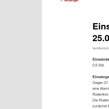
←
Vorheriger
Ein
25.
Veröffentlic
Einsatzda
0,5 Std.
Einsatzg
Gegen 21 
eine Alar
Rodenkirc
Die Roden
zunächst b