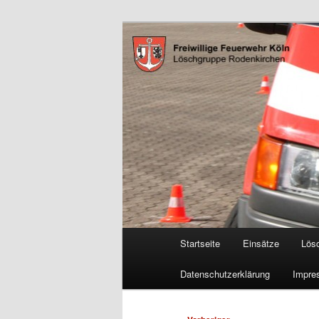
Zum
Freiwillige Feuerwehr Köln, L
primären
Inhalt
FF Köln, LG 
springen
Hauptmenü
Startseite
Einsätze
Lös
Datenschutzerklärung
Impre
Beitragsnavigation