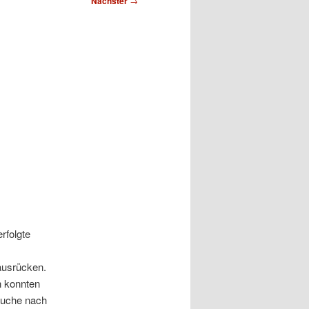
Nächster
→
rfolgte
ausrücken.
n konnten
Suche nach