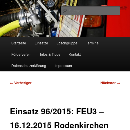
Zum
Freiwillige Feuerwehr Köln, Löschgruppe Rodenkirchen
primären
Such
Inhalt
springen
FF Köln, LG RD
Hauptmenü
Startseite
Einsätze
Löschgruppe
Termine
Förderverein
Infos & Tipps
Kontakt
Datenschutzerklärung
Impressum
Beitragsnavigation
←
Vorheriger
Nächster
→
Einsatz 96/2015: FEU3 –
16.12.2015 Rodenkirchen