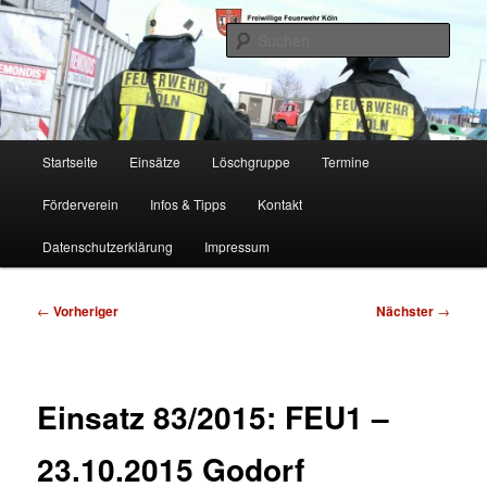
Zum
Freiwillige Feuerwehr Köln, Löschgruppe Rodenkirchen
primären
Such
Inhalt
springen
FF Köln, LG RD
Hauptmenü
Startseite
Einsätze
Löschgruppe
Termine
Förderverein
Infos & Tipps
Kontakt
Datenschutzerklärung
Impressum
Beitragsnavigation
←
Vorheriger
Nächster
→
Einsatz 83/2015: FEU1 –
23.10.2015 Godorf