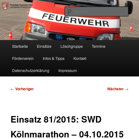
Zum
Freiwillige Feuerwehr Köln, Löschgruppe Rodenkirchen
primären
Such
Inhalt
springen
FF Köln, LG RD
Hauptmenü
Startseite
Einsätze
Löschgruppe
Termine
Förderverein
Infos & Tipps
Kontakt
Datenschutzerklärung
Impressum
Beitragsnavigation
←
Vorheriger
Nächster
→
Einsatz 81/2015: SWD
Kölnmarathon – 04.10.2015