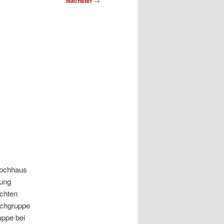
Nächster
→
Hochhaus
nung
ichten
schgruppe
uppe bei