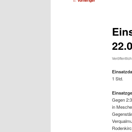
←
Vorheriger
Ein
22.
Veröffentlic
Einsatzda
1 Std.
Einsatzg
Gegen 2:3
in Meschen
Gegenständ
Verqualmu
Rodenkirc