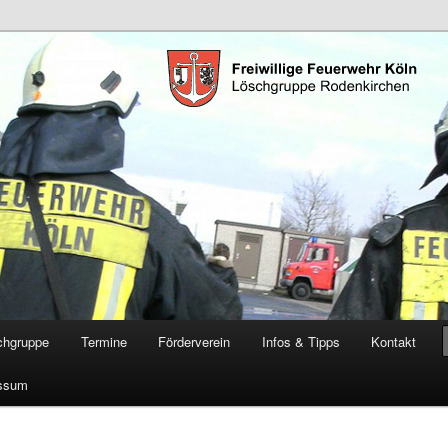
öschgruppe Rodenkirchen
RD
chgruppe
Termine
Förderverein
Infos & Tipps
Kontakt
ssum