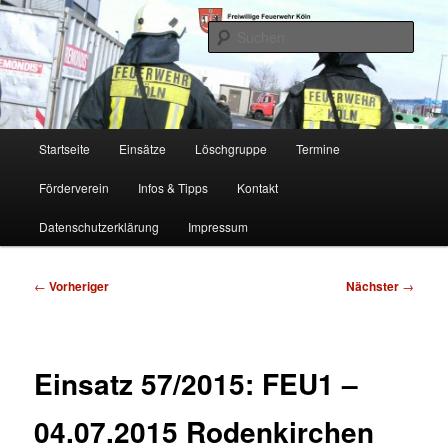
Zum
Freiwillige Feuerwehr Köln, Löschgruppe Rodenkirchen
primären
Such
Inhalt
springen
FF Köln, LG RD
Hauptmenü
Startseite
Einsätze
Löschgruppe
Termine
Förderverein
Infos & Tipps
Kontakt
Datenschutzerklärung
Impressum
Beitragsnavigation
←
Vorheriger
Nächster
→
Einsatz 57/2015: FEU1 –
04.07.2015 Rodenkirchen