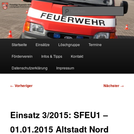
Zum
Freiwillige Feuerwehr Köln, Löschgruppe Rodenkirchen
primären
Such
Inhalt
springen
FF Köln, LG RD
Hauptmenü
Startseite
Einsätze
Löschgruppe
Termine
Förderverein
Infos & Tipps
Kontakt
Datenschutzerklärung
Impressum
Beitragsnavigation
←
Vorheriger
Nächster
→
Einsatz 3/2015: SFEU1 –
01.01.2015 Altstadt Nord