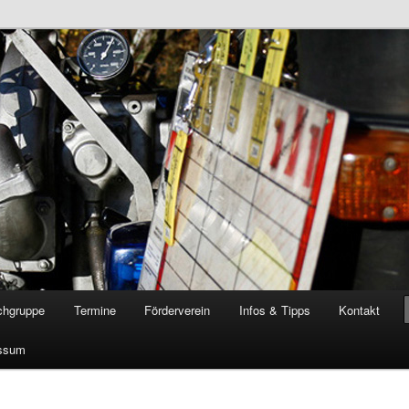
öschgruppe Rodenkirchen
RD
chgruppe
Termine
Förderverein
Infos & Tipps
Kontakt
ssum