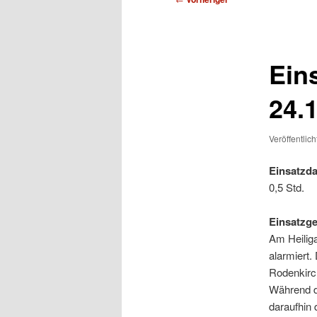
Ein
24.
Veröffentlic
Einsatzda
0,5 Std.
Einsatzg
Am Heilig
alarmiert
Rodenkirc
Während d
daraufhin 