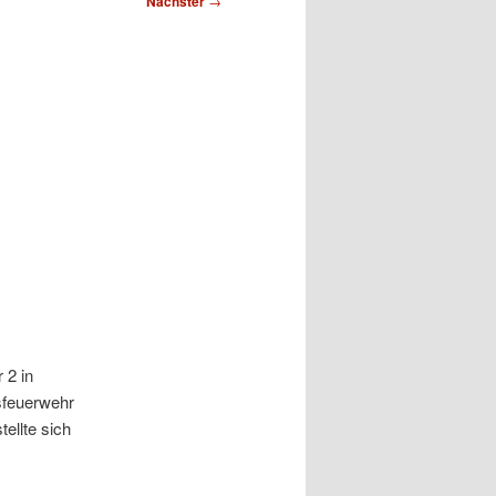
Nächster
→
 2 in
sfeuerwehr
ellte sich