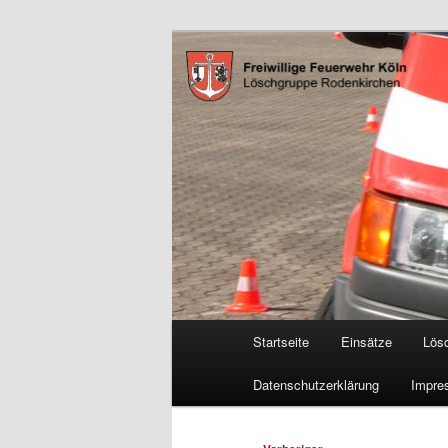
Zum
Freiwillige Feuerwehr Köln, L
primären
Inhalt
FF Köln, LG 
springen
Hauptmenü
Startseite
Einsätze
Lös
Datenschutzerklärung
Impre
Beitragsnavigation