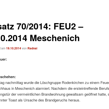
satz 70/2014: FEU2 –
10.2014 Meschenich
ht am
19.10.2014
von
Radnai
uer:
eschehen:
g nachmittag wurde die Löschgruppe Rodenkirchen zu einem Feuer
hhaus in Meschenich alarmiert. Nachdem die ersteintreffende Beruf
gstür der vermeintlichen Brandwohnung gewaltsam geöffnet hatte, st
annter Toast als Ursache des Brandgeruchs heraus.