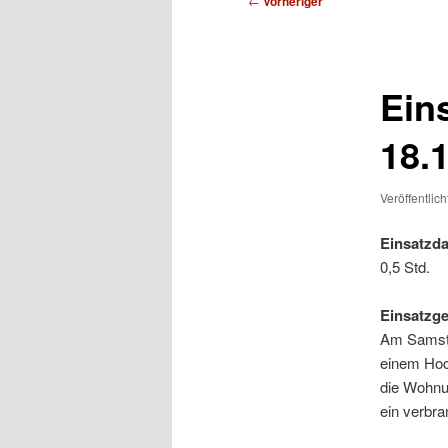
←
Vorheriger
Ein
18.
Veröffentlic
Einsatzda
0,5 Std.
Einsatzg
Am Samsta
einem Hoc
die Wohnun
ein verbr