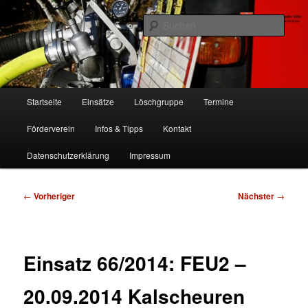
Zum
Freiwillige Feuerwehr Köln, Löschgruppe Rodenkirchen
primären
Such
Inhalt
springen
FF Köln, LG RD
Hauptmenü
Startseite
Einsätze
Löschgruppe
Termine
Förderverein
Infos & Tipps
Kontakt
Datenschutzerklärung
Impressum
Beitragsnavigation
←
Vorheriger
Nächster
→
Einsatz 66/2014: FEU2 –
20.09.2014 Kalscheuren