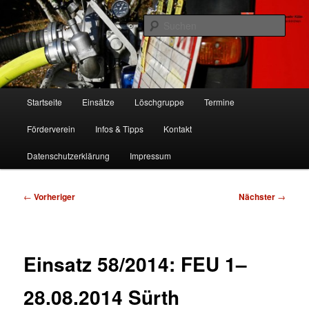
Zum
Freiwillige Feuerwehr Köln, Löschgruppe Rodenkirchen
primären
Such
Inhalt
springen
FF Köln, LG RD
Hauptmenü
Startseite
Einsätze
Löschgruppe
Termine
Förderverein
Infos & Tipps
Kontakt
Datenschutzerklärung
Impressum
Beitragsnavigation
←
Vorheriger
Nächster
→
Einsatz 58/2014: FEU 1–
28.08.2014 Sürth