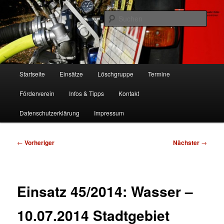
Zum
Freiwillige Feuerwehr Köln, Löschgruppe Rodenkirchen
primären
Such
Inhalt
springen
FF Köln, LG RD
Hauptmenü
Startseite
Einsätze
Löschgruppe
Termine
Förderverein
Infos & Tipps
Kontakt
Datenschutzerklärung
Impressum
Beitragsnavigation
←
Vorheriger
Nächster
→
Einsatz 45/2014: Wasser –
10.07.2014 Stadtgebiet