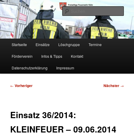
Zum
Freiwillige Feuerwehr Köln, Löschgruppe Rodenkirchen
primären
Such
Inhalt
springen
FF Köln, LG RD
Hauptmenü
Startseite
Einsätze
Löschgruppe
Termine
Förderverein
Infos & Tipps
Kontakt
Datenschutzerklärung
Impressum
Beitragsnavigation
←
Vorheriger
Nächster
→
Einsatz 36/2014:
KLEINFEUER – 09.06.2014