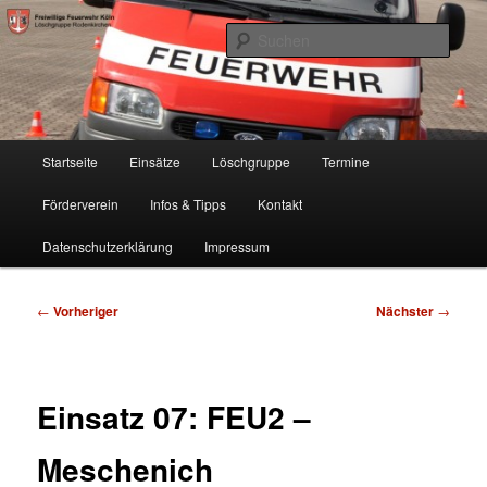
Zum
Freiwillige Feuerwehr Köln, Löschgruppe Rodenkirchen
primären
Such
Inhalt
springen
FF Köln, LG RD
Hauptmenü
Startseite
Einsätze
Löschgruppe
Termine
Förderverein
Infos & Tipps
Kontakt
Datenschutzerklärung
Impressum
Beitragsnavigation
←
Vorheriger
Nächster
→
Einsatz 07: FEU2 –
Meschenich