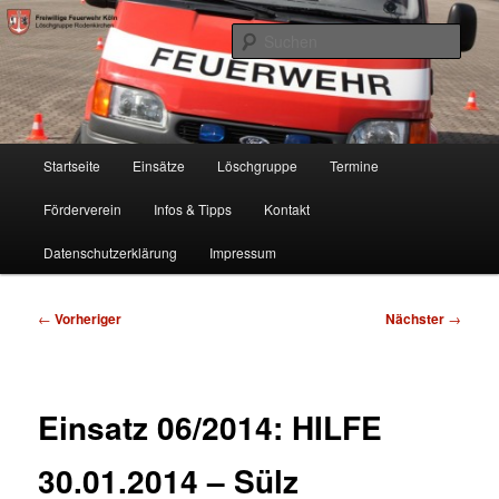
Zum
Freiwillige Feuerwehr Köln, Löschgruppe Rodenkirchen
primären
Such
Inhalt
springen
FF Köln, LG RD
Hauptmenü
Startseite
Einsätze
Löschgruppe
Termine
Förderverein
Infos & Tipps
Kontakt
Datenschutzerklärung
Impressum
Beitragsnavigation
←
Vorheriger
Nächster
→
Einsatz 06/2014: HILFE
30.01.2014 – Sülz