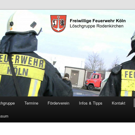
öschgruppe Rodenkirchen
RD
chgruppe
Termine
Förderverein
Infos & Tipps
Kontakt
ssum