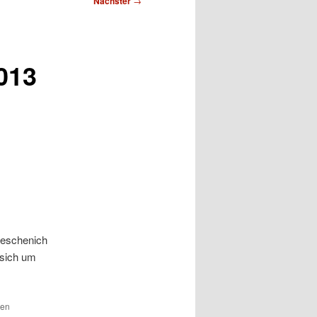
Nächster
→
2013
Meschenich
 sich um
den