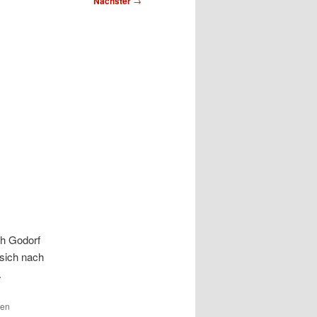
Nächster
→
h Godorf
 sich nach
.
den