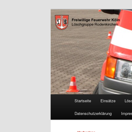
Zum
Freiwillige Feuerwehr Köln, L
primären
Inhalt
FF Köln, LG 
springen
Hauptmenü
Startseite
Einsätze
Lös
Datenschutzerklärung
Impre
Beitragsnavigation