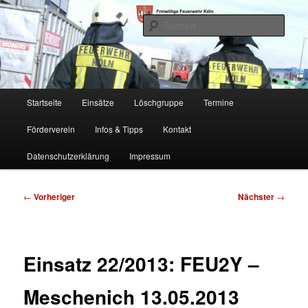
Zum
Freiwillige Feuerwehr Köln, Löschgruppe Rodenkirchen
primären
Such
Inhalt
springen
FF Köln, LG RD
Hauptmenü
Startseite
Einsätze
Löschgruppe
Termine
Förderverein
Infos & Tipps
Kontakt
Datenschutzerklärung
Impressum
Beitragsnavigation
←
Vorheriger
Nächster
→
Einsatz 22/2013: FEU2Y –
Meschenich 13.05.2013